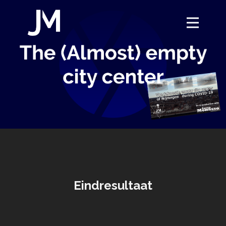
Home
Lets create your
Portfolio
Over
Eindresultaat
Contact