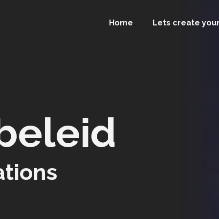
Home
Lets create you
beleid
tions