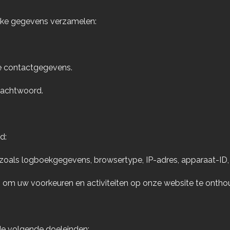
jke gegevens verzamelen:
e contactgegevens.
wachtwoord.
d:
oals logboekgegevens, browsertype, IP-adres, apparaat-ID, 
n om uw voorkeuren en activiteiten op onze website te ontho
de volgende doeleinden: