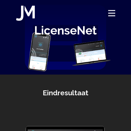
Home
Lets create your
Portfolio
Eindresultaat
Over
Contact