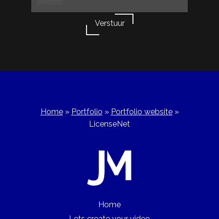
Verstuur
Home
»
Portfolio
»
Portfolio website
»
LicenseNet
Home
Lets create your video